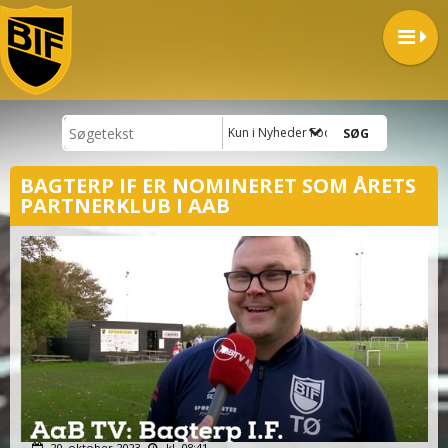
Kun i Nyheder Fodbold
BAGTERP IF ER NOMINERET SOM ÅRETS
PARTNERKLUB I AAB
20. oktober 2023
kl. 08:41