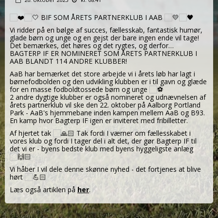
BIF SOM ÅRETS PARTNERKLUB I AAB
Vi ridder på en bølge af succes, fællesskab, fantastisk humør,
glade børn og unge og en gejst der bare ingen ende vil tage!
Det bemærkes, det høres og det rygtes, og derfor…
BAGTERP IF ER NOMINERET SOM ÅRETS PARTNERKLUB I
AAB BLANDT 114 ANDRE KLUBBER!
AaB har bemærket det store arbejde vi i årets løb har lagt i
børnefodbolden og den udvikling klubben er i til gavn og glæde
for en masse fodboldtossede børn og unge
2 andre dygtige klubber er også nomineret og udnævnelsen af
årets partnerklub vil ske den 22. oktober på Aalborg Portland
Park - AaB's hjemmebane inden kampen mellem AaB og B93.
En kamp hvor Bagterp IF igen er inviteret med fribilletter.
Af hjertet tak
Tak fordi I værner om fællesskabet i
vores klub og fordi I tager del i alt det, der gør Bagterp IF til
det vi er - byens bedste klub med byens hyggeligste anlæg
Vi håber I vil dele denne skønne nyhed - det fortjenes at blive
hørt
Læs også artiklen på
her
.