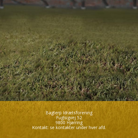
Bagterp Idrætsforening
Fuglsigvej 52
9800 Hjørring
Kontakt:
se kontakter under hver afd.