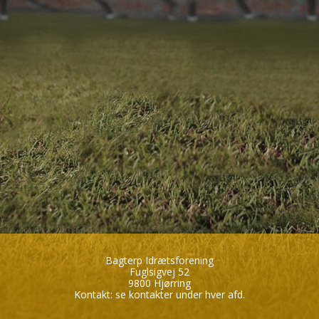
Bagterp Idrætsforening
Fuglsigvej 52
9800 Hjørring
Kontakt:
se kontakter under hver afd.