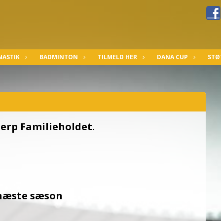
ASTIK
BADMINTON
TILMELD HER
DANA CUP
STØ
terp Familieholdet.
 næste sæson