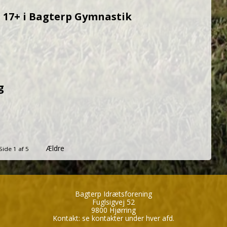
 17+ i Bagterp Gymnastik
g
Ældre
Side 1 af 5
Bagterp Idrætsforening
Fuglsigvej 52
9800 Hjørring
Kontakt:
se kontakter under hver afd.