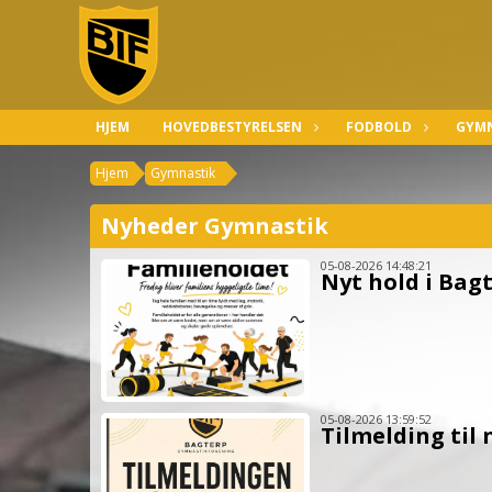
HJEM
HOVEDBESTYRELSEN
FODBOLD
GYMN
Hjem
Gymnastik
Nyheder Gymnastik
05-08-2026 14:48:21
Nyt hold i Bag
05-08-2026 13:59:52
Tilmelding til