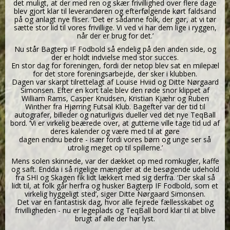
det muligt, at der med ren og skær frivillighed over flere dage
blev gjort klar til leverandøren og efterfølgende kørt faldsand
på og anlagt nye fliser. ‘Det er sådanne folk, der gør, at vi tør
sætte stor lid til vores frivillige. Vi ved vi har dem lige i ryggen,
når der er brug for det.’
Nu står Bagterp IF Fodbold så endelig på den anden side, og
der er holdt indvielse med stor succes.
En stor dag for foreningen, fordi der netop blev sat en milepæl
for det store foreningsarbejde, der sker i klubben.
Dagen var skarpt tilrettelagt af Louise Hviid og Ditte Nørgaard
Simonsen. Efter en kort tale blev den røde snor klippet af
William Rams, Casper Knudsen, Kristian Kjæhr og Ruben
Winther fra Hjørring Futsal Klub. Bagefter var der tid til
autografer, billeder og naturligvis dueller ved det nye TeqBall
bord. ‘Vi er virkelig beærede over, at gutterne ville tage tid ud af
deres kalender og være med til at gøre
dagen endnu bedre - især fordi vores børn og unge ser så
utrolig meget op til spillerne.’
Mens solen skinnede, var der dækket op med romkugler, kaffe
og saft. Endda i så rigelige mængder at de besøgende udehold
fra SHI og Skagen fik lidt lækkert med sig derfra. ‘Der skal så
lidt til, at folk går herfra og husker Bagterp IF Fodbold, som et
virkelig hyggeligt sted’, siger Ditte Nørgaard Simonsen.
Det var en fantastisk dag, hvor alle fejrede fællesskabet og
frivilligheden - nu er legeplads og TeqBall bord klar til at blive
brugt af alle der har lyst.