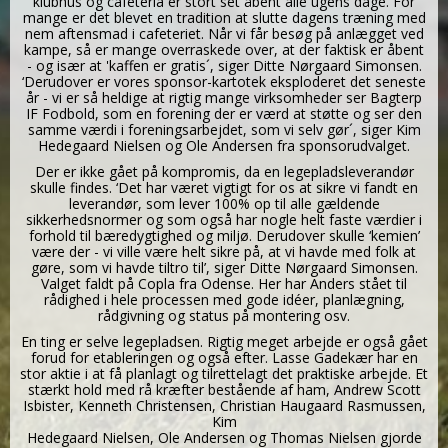
klubhus og cafeteria er stort set åbent alle ugens dage. For
mange er det blevet en tradition at slutte dagens træning med
nem aftensmad i cafeteriet. Når vi får besøg på anlægget ved
kampe, så er mange overraskede over, at der faktisk er åbent
- og især at 'kaffen er gratis´, siger Ditte Nørgaard Simonsen.
‘Derudover er vores sponsor-kartotek eksploderet det seneste
år - vi er så heldige at rigtig mange virksomheder ser Bagterp
IF Fodbold, som en forening der er værd at støtte og ser den
samme værdi i foreningsarbejdet, som vi selv gør´, siger Kim
Hedegaard Nielsen og Ole Andersen fra sponsorudvalget.
Der er ikke gået på kompromis, da en legepladsleverandør
skulle findes. ‘Det har været vigtigt for os at sikre vi fandt en
leverandør, som lever 100% op til alle gældende
sikkerhedsnormer og som også har nogle helt faste værdier i
forhold til bæredygtighed og miljø. Derudover skulle ‘kemien’
være der - vi ville være helt sikre på, at vi havde med folk at
gøre, som vi havde tiltro til’, siger Ditte Nørgaard Simonsen.
Valget faldt på Copla fra Odense. Her har Anders stået til
rådighed i hele processen med gode idéer, planlægning,
rådgivning og status på montering osv.
En ting er selve legepladsen. Rigtig meget arbejde er også gået
forud for etableringen og også efter. Lasse Gadekær har en
stor aktie i at få planlagt og tilrettelagt det praktiske arbejde. Et
stærkt hold med rå kræfter bestående af ham, Andrew Scott
Isbister, Kenneth Christensen, Christian Haugaard Rasmussen,
Kim
Hedegaard Nielsen, Ole Andersen og Thomas Nielsen gjorde