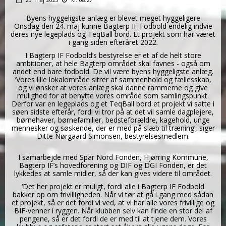
Byens hyggeligste anlæg er blevet meget hyggeligere
Onsdag den 24. maj kunne Bagterp IF Fodbold endelig indvie
deres nye legeplads og TeqBall bord. Et projekt som har været
i gang siden efteråret 2022.
I Bagterp IF Fodbold’s bestyrelse er et af de helt store
ambitioner, at hele Bagterp området skal favnes - også om
andet end bare fodbold. De vil være byens hyggeligste anlæg.
‘Vores lille lokalområde sitrer af sammenhold og fællesskab,
og vi ønsker at vores anlæg skal danne rammerne og give
mulighed for at benytte vores område som samlingspunkt.
Derfor var en legeplads og et TeqBall bord et projekt vi satte i
søen sidste efterår, fordi vi tror på at det vil samle dagplejere,
børnehaver, børnefamilier, bedsteforældre, kagehold, unge
mennesker og søskende, der er med på slæb til træning’, siger
Ditte Nørgaard Simonsen, bestyrelsesmedlem.
I samarbejde med Spar Nord Fonden, Hjørring Kommune,
Bagterp IF’s hovedforening og DIF og DGI Fonden, er det
lykkedes at samle midler, så der kan gives videre til området.
‘Det her projekt er muligt, fordi alle i Bagterp IF Fodbold
bakker op om frivilligheden. Når vi tør at gå i gang med sådan
et projekt, så er det fordi vi ved, at vi har alle vores frivillige og
BIF-venner i ryggen. Når klubben selv kan finde en stor del af
pengene, så er det fordi de er med til at tjene dem. Vores