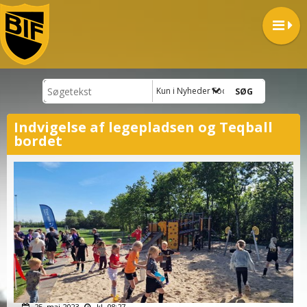
Kun i Nyheder Fodbold
Indvigelse af legepladsen og Teqball
bordet
25. maj 2023
kl. 08:27