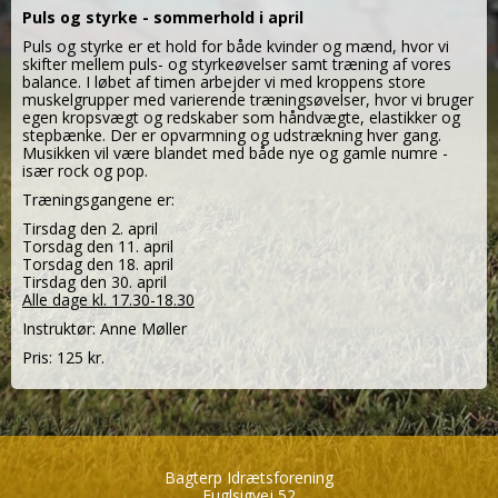
Puls og styrke - sommerhold i april
Puls og styrke er et hold for både kvinder og mænd, hvor vi
skifter mellem puls- og styrkeøvelser samt træning af vores
balance. I løbet af timen arbejder vi med kroppens store
muskelgrupper med varierende træningsøvelser, hvor vi bruger
egen kropsvægt og redskaber som håndvægte, elastikker og
stepbænke. Der er opvarmning og udstrækning hver gang.
Musikken vil være blandet med både nye og gamle numre -
især rock og pop.
Træningsgangene er:
Tirsdag den 2. april
Torsdag den 11. april
Torsdag den 18. april
Tirsdag den 30. april
Alle dage kl. 17.30-18.30
Instruktør: Anne Møller
Pris: 125 kr.
Bagterp Idrætsforening
Fuglsigvej 52