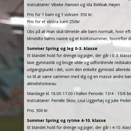
Instruktører: Vibeke Hansen og Ida Birkbak Højen
Pris for 1 barn og 1 voksen: 350 kr.
Pris for et ekstra barn 250kr
Obs på at man skal tilmelde alle børn normalt, hvor ef
tilmeldte børns navne og et kontonummer, hvorefter de
Sommer Spring og leg 0-3. klasse
Et blandet hold for drenge og piger, der går i 0-3. klasse
lave gymnastik og bruge vilde og udfordrende redskabsb
udgangspunkt i det, som den enkelte gymnast allerede ka
os til at være sammen med dig og en masse andre børn,
aktivitetsniveau.
Mandage kl. 16.00-17.00 i hallen Periode: 13/4 - 15/6 be
Instruktører: Pernille Skov, Lisa Uggerhøj og Julie Pede
Pris: 300 kr.
Sommer Spring og rytme 4-10. klasse
Et blandet hold for drenge og piger, der går i 4-10. kla