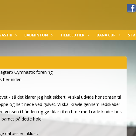
ASTIK
BADMINTON
TILMELD HER
DANA CUP
STØ
 Bagterp Gymnastik forening.
es herunder.
t - så det klarer jeg helt sikkert. Vi skal udvide horisonten til
 oppe og helt nede ved gulvet. Vi skal kravle gennem redskaber
 voksen i hånden og gør klar til en time med røde kinder hos
barnet på dette hold.
e datoer er inklusiv.