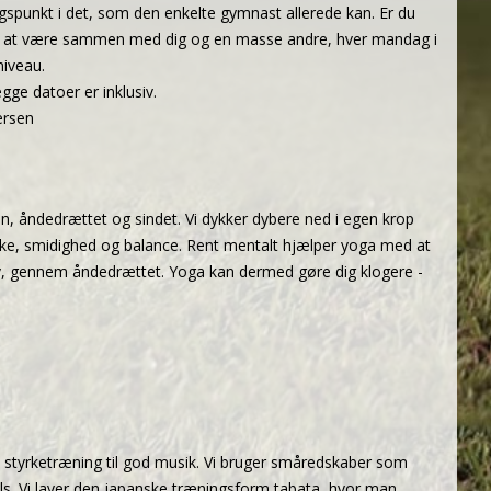
spunkt i det, som den enkelte gymnast allerede kan. Er du
os til at være sammen med dig og en masse andre, hver mandag i
niveau.
gge datoer er inklusiv.
ersen
, åndedrættet og sindet. Vi dykker dybere ned i egen krop
yrke, smidighed og balance. Rent mentalt hjælper yoga med at
elv, gennem åndedrættet. Yoga kan dermed gøre dig klogere -
t styrketræning til god musik. Vi bruger småredskaber som
s. Vi laver den japanske træningsform tabata, hvor man