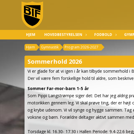
HJEM
HOVEDBESTYRELSEN
FODBOLD
GYMN
Hjem
Gymnastik
Program 2026-2027
Sommerhold 2026
Vi er glade for at vi igen i år kan tilbyde sommerhold i
Der vil være fem forskellige hold til aldre, som beskriv
Sommer Far-mor-barn 1-5 år
Som Pippi Langstrømpe siger det: Det har jeg aldrig prøve
motorikken gennem leg. Vi skal prøve ting, der er højt
og krybe udenom. Vi vil synge og hygge sammen. Tag en
voksne og børn. Forældre deltager aktivt sammen med 
Torsdage kl. 16.30- 17.30 i Hallen Periode: 9.4-22.6 begg