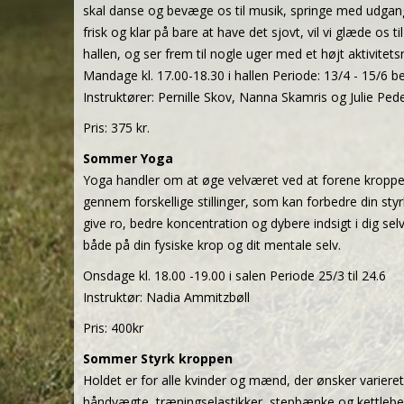
skal danse og bevæge os til musik, springe med udgang
frisk og klar på bare at have det sjovt, vil vi glæde 
hallen, og ser frem til nogle uger med et højt aktivitets
Mandage kl. 17.00-18.30 i hallen Periode: 13/4 - 15/6 be
Instruktører: Pernille Skov, Nanna Skamris og Julie Ped
Pris: 375 kr.
Sommer Yoga
Yoga handler om at øge velværet ved at forene kroppen
gennem forskellige stillinger, som kan forbedre din st
give ro, bedre koncentration og dybere indsigt i dig s
både på din fysiske krop og dit mentale selv.
Onsdage kl. 18.00 -19.00 i salen Periode 25/3 til 24.6
Instruktør: Nadia Ammitzbøll
Pris: 400kr
Sommer Styrk kroppen
Holdet er for alle kvinder og mænd, der ønsker variere
håndvægte, træningselastikker, stepbænke og kettlebel