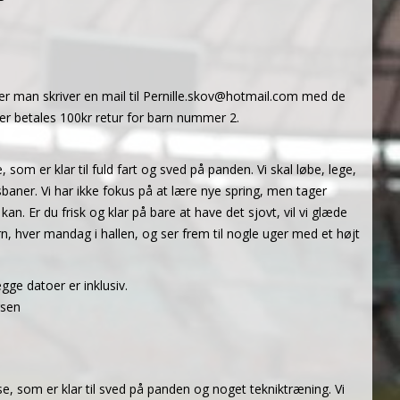
ter man skriver en mail til Pernille.skov@hotmail.com med de
r betales 100kr retur for barn nummer 2.
, som er klar til fuld fart og sved på panden. Vi skal løbe, lege,
aner. Vi har ikke fokus på at lære nye spring, men tager
n. Er du frisk og klar på bare at have det sjovt, vil vi glæde
 hver mandag i hallen, og ser frem til nogle uger med et højt
gge datoer er inklusiv.
rsen
sse, som er klar til sved på panden og noget tekniktræning. Vi